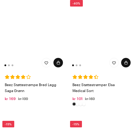
-40%
Beez Støttestrømpe Bred Legg
Beez Støttestrømper Elsa
Saga Grønn
Medical Sort
kr 169
kr 199
kr 101
kr 169
-15%
-15%