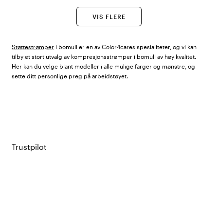
VIS FLERE
Støttestrømper
i bomull er en av Color4cares spesialiteter, og vi kan
tilby et stort utvalg av kompresjonsstrømper i bomull av høy kvalitet.
Her kan du velge blant modeller i alle mulige farger og mønstre, og
sette ditt personlige preg på arbeidstøyet.
Støttestrømper i bomull av høy kvalitet
Våre støttestrømper i bomull gir deg optimal komfort og behagelig
støtte under lange arbeidsdager i helsevesenet og har en lang rekke
helsefordeler. Takket være de sterke og slitesterke fibrene til bomull, er
Trustpilot
støttestrømpene slitesterke og gir stabil støtte og avlastning når du
tilbringer store deler av arbeidstiden på føttene. Bomullsfiberen er
også myk og behagelig, noe som gjør at støttestrømper i bomull sitter
behagelig mot huden uten å gnage. Strømpene har også gode
pusteegenskaper og leder effektivt bort varme – perfekt i helsevesenet
hvor det ofte er høyt tempo. Våre myke og tynne støttestrømper i
bomull lar deg sette ditt personlige preg på arbeidsuniformen og spre