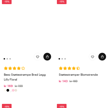
-15%
-15%
Beez Støttestrømpe Bred Legg
Støttestrømper Blomstrende
Lilly Floral
kr 143
kr 169
kr 169
kr 199
-15%
-15%