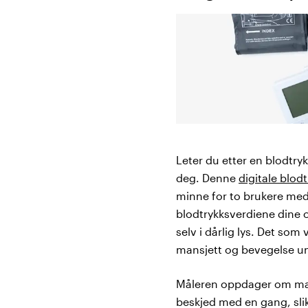
Leter du etter en blodtry
deg. Denne
digitale blod
minne for to brukere med 
blodtrykksverdiene dine o
selv i dårlig lys. Det som
mansjett og bevegelse u
Måleren oppdager om mans
beskjed med en gang, slik