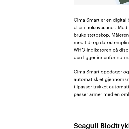
Gima Smart er en
digital
eller i helsevesenet. Med
bruke stetoskop. Måleren
med tid- og datostempling
WHO-indikatoren på display
den ligger innenfor norma
Gima Smart oppdager ogs
automatisk et gjennomsni
tilpasser trykket automa
passer armer med en omk
Seagull Blodtry