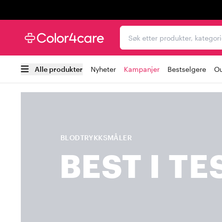
Trustpilot
Søk etter produkter, kat
Alle produkter
Nyheter
Kampanjer
Bestselgere
Ou
BLODTRYKKSMÅLER
BEST I TE