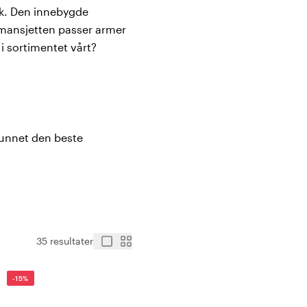
uk. Den innebygde
 mansjetten passer armer
i sortimentet vårt?
funnet den beste
35 resultater
-15%