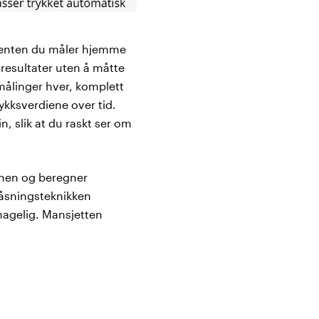
, enten du måler hjemme
 resultater uten å måtte
målinger hver, komplett
ykksverdiene over tid.
n, slik at du raskt ser om
onen og beregner
låsningsteknikken
hagelig. Mansjetten