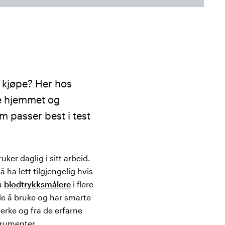
l kjøpe? Her hos
de hjemmet og
m passer best i test
ker daglig i sitt arbeid.
a lett tilgjengelig hvis
du
blodtrykksmålere
i flere
le å bruke og har smarte
merke og fra de erfarne
trumenter.