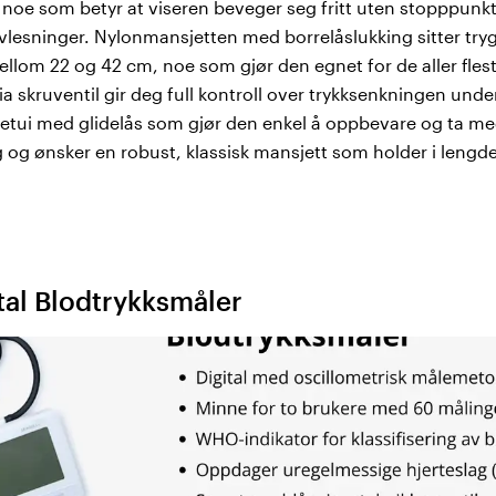
, noe som betyr at viseren beveger seg fritt uten stopppunkt
 avlesninger. Nylonmansjetten med borrelåslukking sitter try
lom 22 og 42 cm, noe som gjør den egnet for de aller fles
via skruventil gir deg full kontroll over trykksenkningen un
retui med glidelås som gjør den enkel å oppbevare og ta med
 og ønsker en robust, klassisk mansjett som holder i lengd
tal Blodtrykksmåler