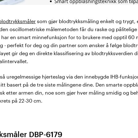
 blodtrykksmåler
som gjør blodtrykksmåling enkelt og trygt
 den oscillometriske målemetoden får du raske og pålitelige
 har en smart minnefunksjon for to brukere med opptil 60 
 - perfekt for deg og din partner som ønsker å følge blodtr
et gir deg en direkte klassifisering av blodtrykksverdien di
lintervallet.
å uregelmessige hjerteslag via den innebygde IHB-funksj
tt basert på de tre siste målingene dine. Den smarte oppb
tisk etter armen din, noe som gjør hver måling smidig og be
rets på 22-30 cm.
kksmåler DBP-6179