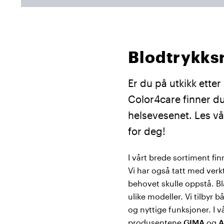
Blodtrykksm
Er du på utkikk ette
Color4care finner d
helsevesenet. Les vå
for deg!
I vårt brede sortiment fi
Vi har også tatt med ver
behovet skulle oppstå. Bl
ulike modeller. Vi tilbyr 
og nyttige funksjoner. I 
produsentene
GIMA
og