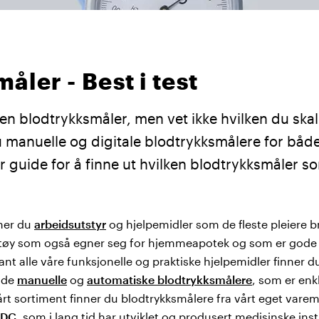
åler - Best i test
r en blodtrykksmåler, men vet ikke hvilken du ska
u manuelle og digitale blodtrykksmålere for bå
r guide for å finne ut hvilken blodtrykksmåler so
nner du
arbeidsutstyr
og hjelpemidler som de fleste pleiere bru
ktøy som også egner seg for hjemmeapotek og som er gode å h
ant alle våre funksjonelle og praktiske hjelpemidler finner 
både
manuelle
og
automatiske blodtrykksmålere
, som er enk
vårt sortiment finner du blodtrykksmålere fra vårt eget vare
ADC
, som i lang tid har utviklet og produsert medisinske ins