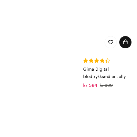
Gima Digital
blodtrykksmåler Jolly
kr 594
kr 699