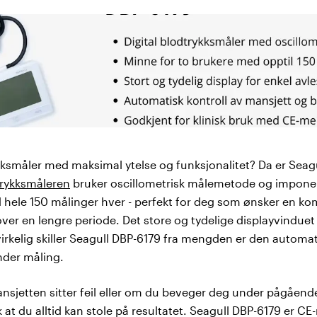
kksmåler med maksimal ytelse og funksjonalitet? Da er Seag
trykksmåleren
bruker oscillometrisk målemetode og impone
hele 150 målinger hver - perfekt for deg som ønsker en kom
ver en lengre periode. Det store og tydelige displayvinduet
 virkelig skiller Seagull DBP-6179 fra mengden er den automa
nder måling.
jetten sitter feil eller om du beveger deg under pågående
 at du alltid kan stole på resultatet. Seagull DBP-6179 er C