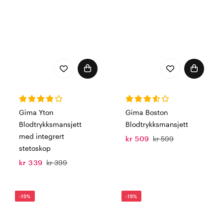
Gima Yton
Gima Boston
Blodtrykksmansjett
Blodtrykksmansjett
med integrert
kr 509
kr 599
stetoskop
kr 339
kr 399
-15%
-15%