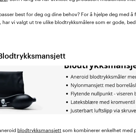
asser best for deg og dine behov? For å hjelpe deg med å f
 har vi valgt ut tre ulike blodtrykksmålere som er gode, bedr
Blodtrykksmansjett
 aneroid
blodtrykksmansjett
som kombinerer enkelhet med p