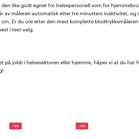
ør den like godt egnet for helsepersonell som for hjemmebr
r av måleren automatisk etter tre minutters inaktivitet, og
cm. Er du ute etter den mest komplette blodtrykksmåleren 
est i test-valg.
t på jobb i helsesektoren eller hjemme, håper vi at du har 
g!
-15%
-15%