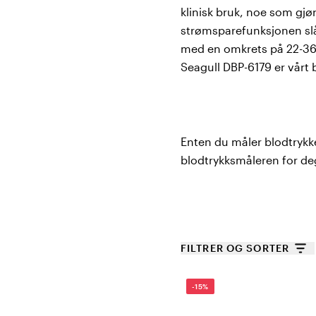
klinisk bruk, noe som gj
strømsparefunksjonen slå
med en omkrets på 22-36 
Seagull DBP-6179 er vårt b
Enten du måler blodtrykke
blodtrykksmåleren for de
FILTRER OG SORTER
-15%