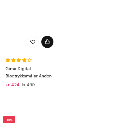
Gima Digital
Blodtrykksmåler Andon
kr 424
kr 499
-15%