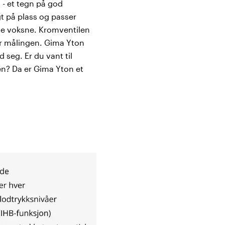
 - et tegn på god
gt på plass og passer
te voksne. Kromventilen
der målingen. Gima Yton
 seg. Er du vant til
en? Da er Gima Yton et