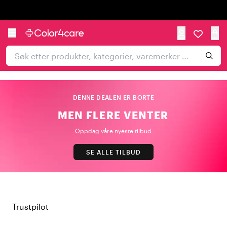
Trustpilot
DENNE DEALEN ER BORTE
MEN FLERE VENTER
Oppdag våre nyeste tilbud
SE ALLE TILBUD
Trustpilot