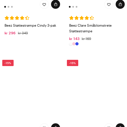
Beez Støttestrømpe Cindy 3-pak
Beez Clare Småblomstrete
Støttestrømpe
kr 296
kr 349
kr 143
kr 169
-15%
-15%