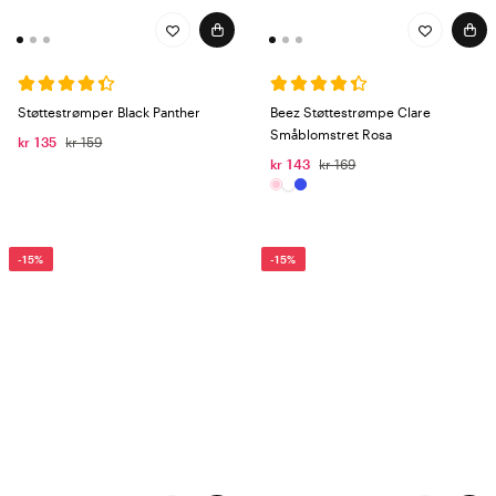
Støttestrømper Black Panther
Beez Støttestrømpe Clare
Småblomstret Rosa
kr 135
kr 159
kr 143
kr 169
-15%
-15%