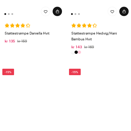
Støttestrømpe Daniella Hvit
Støttestrømpe Hedvig/Hani
Bambus Hvit
kr 135
kr 159
kr 143
kr 169
-15%
-15%