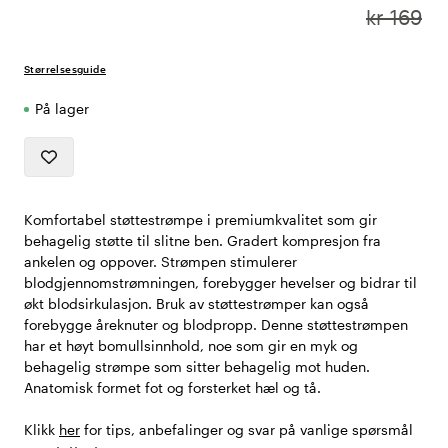
kr 169
Størrelsesguide
På lager
Komfortabel støttestrømpe i premiumkvalitet som gir
behagelig støtte til slitne ben. Gradert kompresjon fra
ankelen og oppover. Strømpen stimulerer
blodgjennomstrømningen, forebygger hevelser og bidrar til
økt blodsirkulasjon. Bruk av støttestrømper kan også
forebygge åreknuter og blodpropp. Denne støttestrømpen
har et høyt bomullsinnhold, noe som gir en myk og
behagelig strømpe som sitter behagelig mot huden.
Anatomisk formet fot og forsterket hæl og tå.
Klikk
her
for tips, anbefalinger og svar på vanlige spørsmål