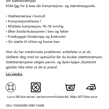
om støttestrømper.
Klikk
her
for å lese vår kompresjons- og størrelsesguide.
• Støttestrømpe i bomull
• Kompresjonsklasse I
• Middels kompresjon: 16–18 mmHg
• Øker blodsirkulasjonen i ben og føtter
• Forebygger blodpropp og åreknuter
• Gir støtte til slitne og hovne ben
Hvis du har medisinske problemer, anbefaler vi at du
rådfører deg med en spesialist før du bruker støttestrømper.
Støttestrømpene selges parvis, og åpen kjøps-/bytterett
gjelder ikke etter at de er prøvd.
Les mindre
Lycra
Må ikke tørkes i tørketrommel
Vaskeråd: Maks 40°C
Ikke stryk
SKU: 10004068-1080-13436