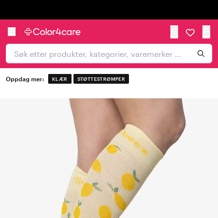
Trustpilot
Oppdag mer:
KLÆR
STØTTESTRØMPER