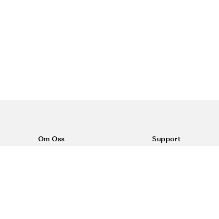
Om Oss
Support
Om Color4care
Kontakt oss
Vanlige spørsmål
Kjøpsvilkår
Frakt & retur
Reklamasjon