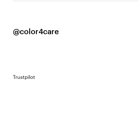
@color4care
Trustpilot