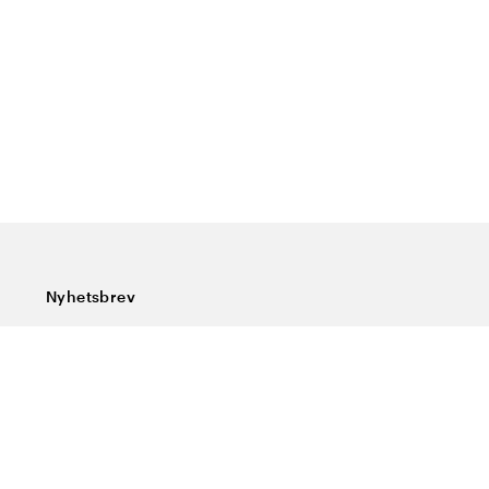
Nyhetsbrev
Abonner på vårt nyhetsbrev og få siste nytt, spesialtilbud,
gode tips og interessant lesning.
Skriv inn din e-postadresse