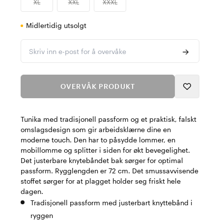
XL
XXL
XXXL
Midlertidig utsolgt
Skriv inn e-post for å overvåke
OVERVÅK PRODUKT
Tunika med tradisjonell passform og et praktisk, falskt
omslagsdesign som gir arbeidsklærne dine en
moderne touch. Den har to påsydde lommer, en
mobillomme og splitter i siden for økt bevegelighet.
Det justerbare knytebåndet bak sørger for optimal
passform. Rygglengden er 72 cm. Det smussavvisende
stoffet sørger for at plagget holder seg friskt hele
dagen.
Tradisjonell passform med justerbart knyttebånd i
ryggen