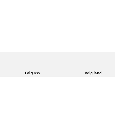
Følg oss
Velg land
Facebook
Norge
Instagram
Youtube
LinkedIn