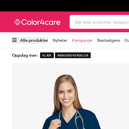
Trustpilot
Søk etter produkter, kat
Alle produkter
Nyheter
Kampanjer
Bestselgere
Ou
Oppdag mer:
KLÆR
ARBEIDSOVERDELER