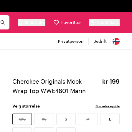
Mine sider
Favoritter
Handlekurv
Privatperson
Bedrift
Cherokee Originals Mock
kr 199
Wrap Top WWE4801 Marin
Velg størrelse
Størrelsesguide
XXS
XS
S
M
L