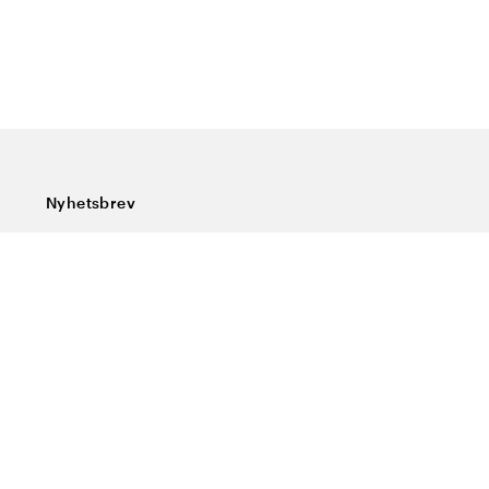
Nyhetsbrev
Abonner på vårt nyhetsbrev og få siste nytt, spesialtilbud,
gode tips og interessant lesning.
Skriv inn din e-postadresse