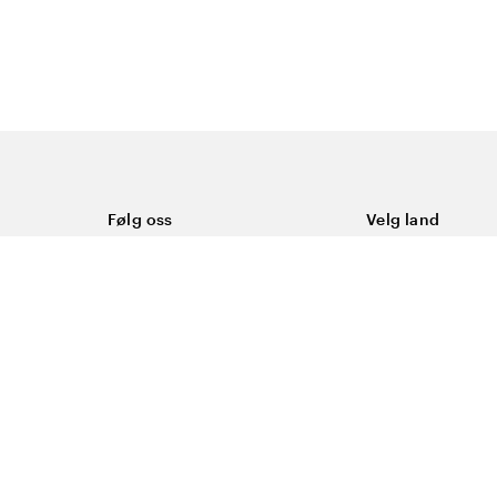
Følg oss
Velg land
Facebook
Norge
Instagram
Youtube
LinkedIn
asjonskapsler