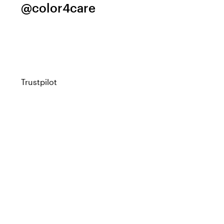
@color4care
Trustpilot