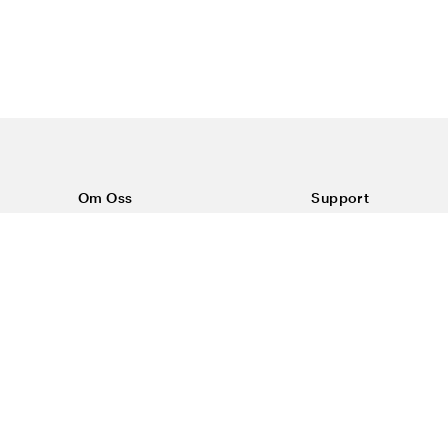
Om Oss
Support
Om Color4care
Kontakt oss
Vanlige spørsmål
Kjøpsvilkår
Frakt & retur
Reklamasjon
Personvern & inform
#yescolor4care