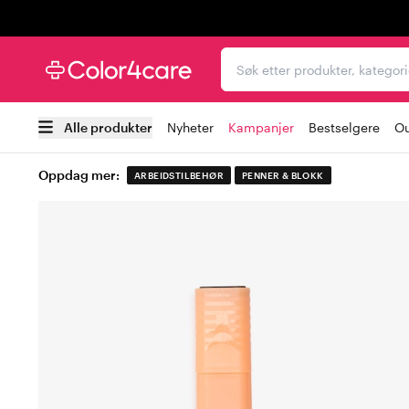
Trustpilot
Søk etter produkter, kat
Alle produkter
Nyheter
Kampanjer
Bestselgere
Ou
Oppdag mer:
ARBEIDSTILBEHØR
PENNER & BLOKK