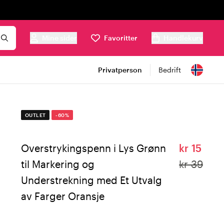
Mine sider
Favoritter
Handlekurv
Privatperson
Bedrift
OUTLET
-60%
Overstrykingspenn i Lys Grønn
kr 15
til Markering og
kr 39
Understrekning med Et Utvalg
av Farger Oransje