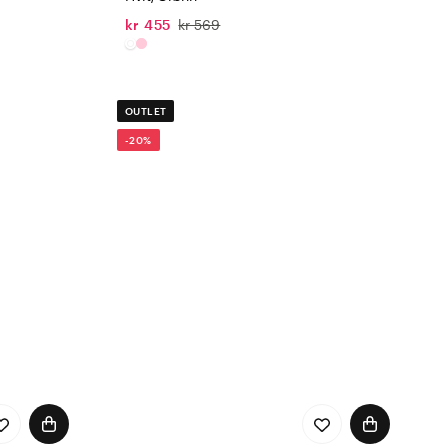
kr 455
kr 569
OUTLET
-20%