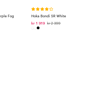
urple Fog
Hoka Bondi SR White
kr 1 919
kr 2 399