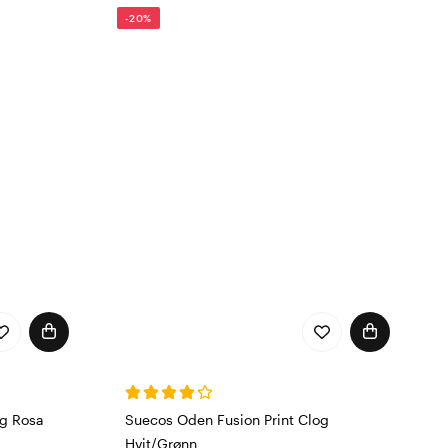
-20%
og Rosa
Suecos Oden Fusion Print Clog
Hvit/Grønn