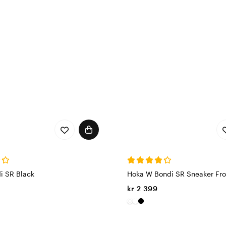
fra flere ledende merker,
timentet består av sklisikre
m avlaster og gir støtte
mfort og funksjonalitet, skaff
r
dre arbeidsrelaterte skliulykker
ort gjennom hele
i sko utstyrt med roterbar og
odeller samt ESD-godkjente
dørs og utendørs, og de
 til frisk rosa. Gå trygt,
i SR Black
Hoka W Bondi SR Sneaker Fro
kr 2 399