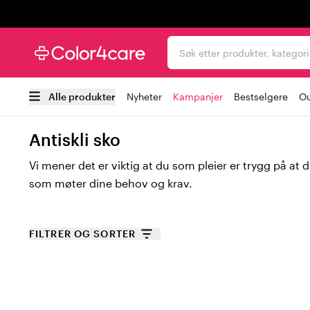
Trustpilot
Søk etter produkter, kat
Alle produkter
Nyheter
Kampanjer
Bestselgere
Ou
Antiskli sko
Vi mener det er viktig at du som pleier er trygg på at 
som møter dine behov og krav.
Sklisikre sko for dame og herre
FILTRER OG SORTER
Hvis du jobber i et miljø hvor fuktige gulv og glatte ove
nødvendig å velge sko med sklisikker såle. Våre antisk
hjelper deg å holde deg stødig og trygg på usikre un