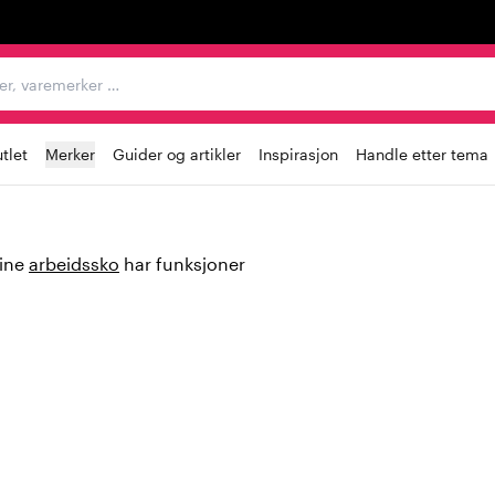
egorier, varemerker …
tlet
Merker
Guider og artikler
Inspirasjon
Handle etter tema
dine
arbeidssko
har funksjoner
rflater utgjør en risiko, er det
li sko har et godt grep og
derlag, både utendørs og