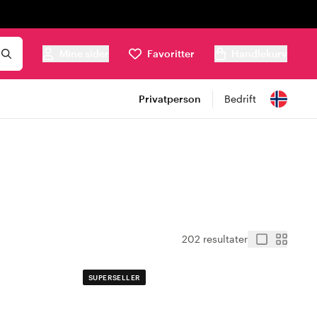
Mine sider
Favoritter
Handlekurv
Privatperson
Bedrift
202 resultater
SUPERSELLER