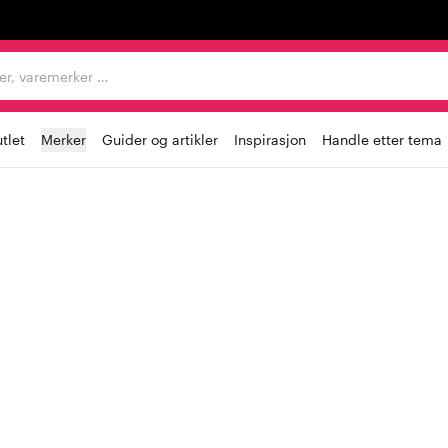
egorier, varemerker …
tlet
Merker
Guider og artikler
Inspirasjon
Handle etter tema