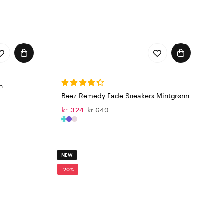
n
Beez Remedy Fade Sneakers Mintgrønn
kr 324
kr 649
NEW
-20%