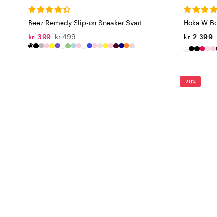
Beez Remedy Slip-on Sneaker Svart
Hoka W Bo
kr 399
kr 499
kr 2 399
-20%