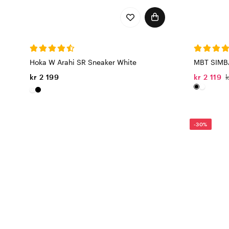
Hoka W Arahi SR Sneaker White
MBT SIMB
kr 2 199
kr 2 119
-30%