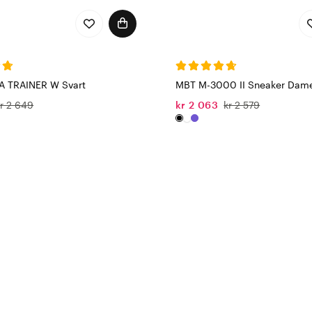
A TRAINER W Svart
MBT M-3000 II Sneaker Dame
kr 2 649
kr 2 063
kr 2 579