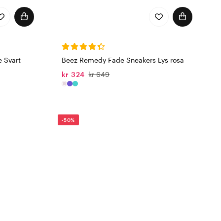
 Svart
Beez Remedy Fade Sneakers Lys rosa
kr 324
kr 649
-50%