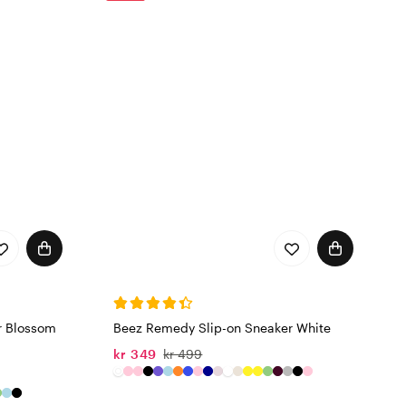
r Blossom
Beez Remedy Slip-on Sneaker White
kr 349
kr 499