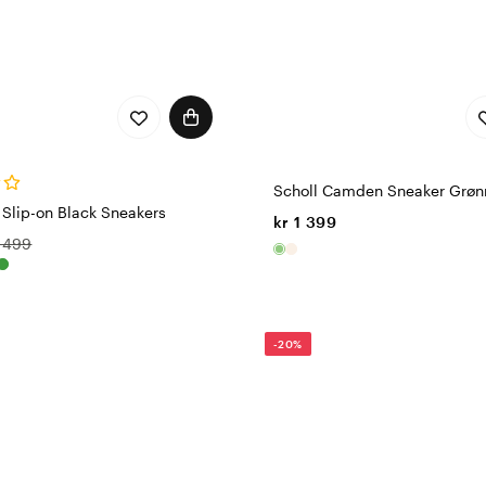
Scholl Camden Sneaker Grøn
 Slip-on Black Sneakers
kr 1 399
r 499
-20%