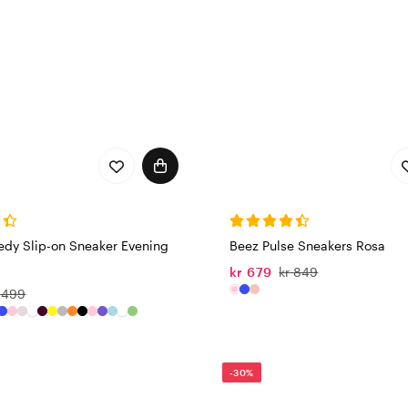
dy Slip-on Sneaker Evening
Beez Pulse Sneakers Rosa
kr 679
kr 849
 499
-30%