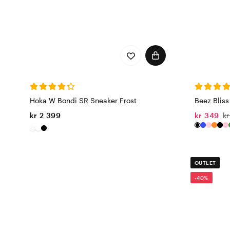
Hoka W Bondi SR Sneaker Frost
Beez Bliss
kr 2 399
kr 349
k
OUTLET
-40%