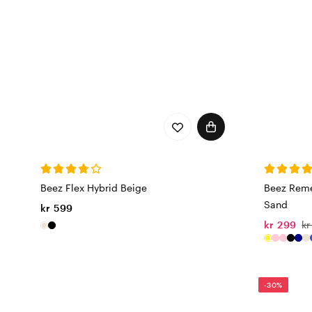
Beez Flex Hybrid Beige
Beez Reme
Sand
kr 599
kr 299
kr
-30%