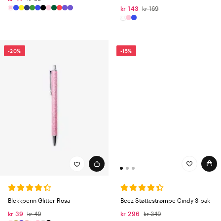
kr 143
kr 169
-20%
-15%
Beez Støttestrømpe Cindy 3-pak
Blekkpenn Glitter Rosa
kr 296
kr 349
kr 39
kr 49