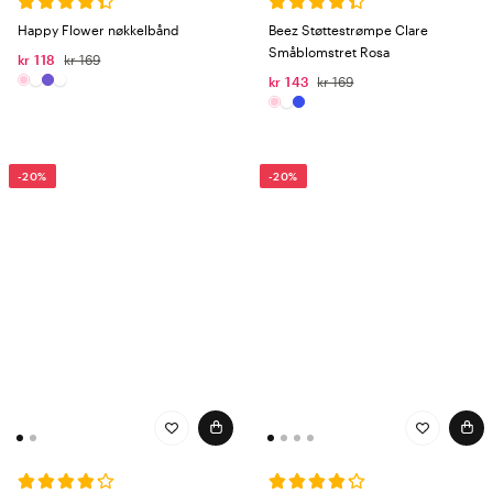
Happy Flower nøkkelbånd
Beez Støttestrømpe Clare
Småblomstret Rosa
kr 118
kr 169
kr 143
kr 169
-20%
-20%