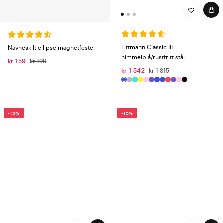
Littmann Classic III
Navneskilt ellipse magnetfeste
himmelblå/rustfritt stål
kr 159
kr 199
kr 1 542
kr 1 815
-15%
-15%