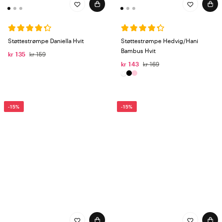
Støttestrømpe Daniella Hvit
Støttestrømpe Hedvig/Hani
Bambus Hvit
kr 135
kr 159
kr 143
kr 169
-15%
-15%