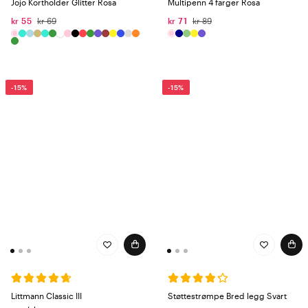
Jojo Kortholder Glitter Rosa
Multipenn 4 farger Rosa
kr 55
kr 69
kr 71
kr 89
-15%
-15%
Littmann Classic III
Støttestrømpe Bred legg Svart