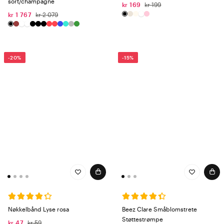
sort/champagne
kr 169
kr 199
kr 1 767
kr 2 079
-20%
-15%
Nøkkelbånd Lyse rosa
Beez Clare Småblomstrete
Støttestrømpe
kr 47
kr 59