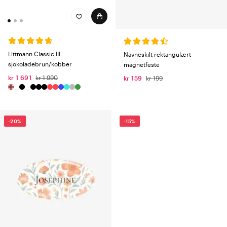
Littmann Classic III
Navneskilt rektangulært
sjokoladebrun/kobber
magnetfeste
kr 1 691
kr 1 990
kr 159
kr 199
-20%
-15%