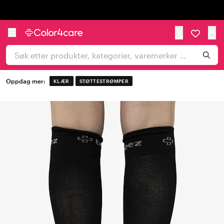
Trustpilot
Oppdag mer:
KLÆR
STØTTESTRØMPER