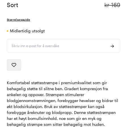
Sort
kr 169
Størrelsesguide
Midlertidig utsolgt
Skriv inn e-post for å overvåke
Komfortabel støttestrømpe i premiumkvalitet som gir
behagelig støtte til slitne ben. Gradert kompresjon fra
ankelen og oppover. Strømpen stimulerer
blodgjennomstrømningen, forebygger hevelser og bidrar til
økt blodsirkulasjon. Bruk av støttestrømper kan også
forebygge åreknuter og blodpropp. Denne støttestrømpen
har et høyt bomullsinnhold, noe som gir en myk og
behagelig strømpe som sitter behagelig mot huden.