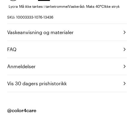
Lycra
Må ikke tørkes i tørketrommel
Vaskeråd: Maks 40°C
Ikke stryk
SKU: 10003333-1076-13436
Vaskeanvisning og materialer
FAQ
Anmeldelser
Vis 30 dagers prishistorikk
@color4care